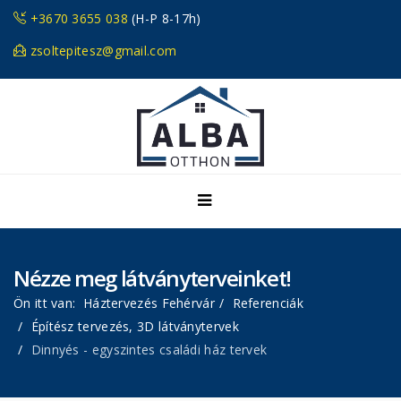
+3670 3655 038
(H-P 8-17h)
zsoltepitesz@gmail.com
Nézze meg látványterveinket!
Ön itt van:
Háztervezés Fehérvár
Referenciák
Építész tervezés, 3D látványtervek
Dinnyés - egyszintes családi ház tervek