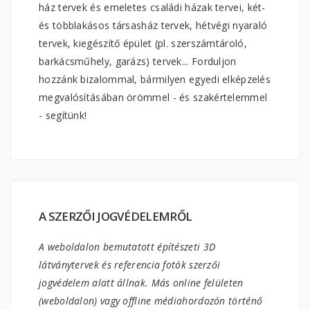
ház tervek és emeletes családi házak tervei, két-
és többlakásos társasház tervek, hétvégi nyaraló
tervek, kiegészítő épület (pl. szerszámtároló,
barkácsműhely, garázs) tervek... Forduljon
hozzánk bizalommal, bármilyen egyedi elképzelés
megvalósításában örömmel - és szakértelemmel
- segítünk!
A SZERZŐI JOGVÉDELEMRŐL
A weboldalon bemutatott építészeti 3D
látványtervek és referencia fotók szerzői
jogvédelem alatt állnak. Más online felületen
(weboldalon) vagy offline médiahordozón történő