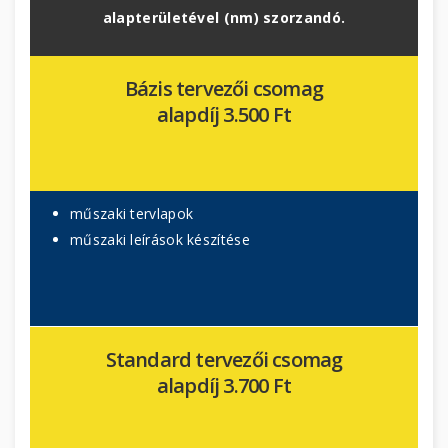
alapterületével (nm) szorzandó.
Bázis tervezői csomag
alapdíj 3.500 Ft
műszaki tervlapok
műszaki leírások készítése
Standard tervezői csomag
alapdíj 3.700 Ft