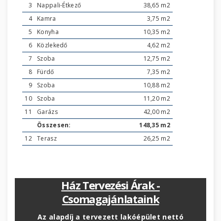
3
Nappali-Étkező
38,65 m2
4
Kamra
3,75 m2
5
Konyha
10,35 m2
6
Közlekedő
4,62 m2
7
Szoba
12,75 m2
8
Fürdő
7,35 m2
9
Szoba
10,88 m2
10
Szoba
11,20 m2
11
Garázs
42,00 m2
Összesen:
148,35 m2
12
Terasz
26,25 m2
Ház Tervezési Árak -
Csomagajánlataink
Az alapdíj a tervezett lakóépület nettó