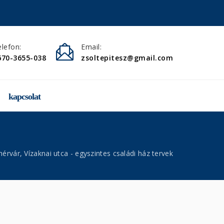
lefon:
Email:
670-3655-038
zsoltepitesz@gmail.com
kapcsolat
érvár, Vízaknai utca - egyszintes családi ház tervek