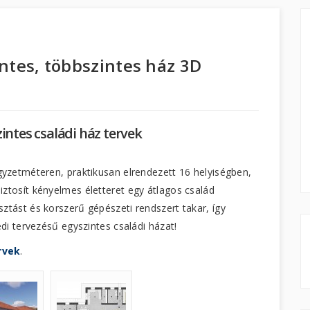
intes, többszintes ház 3D
intes családi ház tervek
gyzetméteren, praktikusan elrendezett 16 helyiségben,
ztosít kényelmes életteret egy átlagos család
ztást és korszerű gépészeti rendszert takar, így
edi tervezésű egyszintes családi házat!
rvek
.