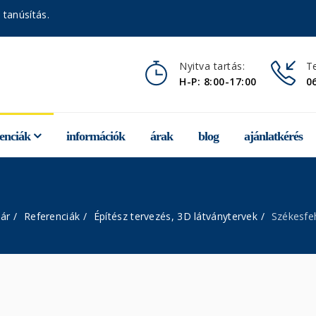
 tanúsítás.
Nyitva tartás:
Te
H-P: 8:00-17:00
0
renciák
információk
árak
blog
ajánlatkérés
ár
Referenciák
Építész tervezés, 3D látványtervek
Székesfeh