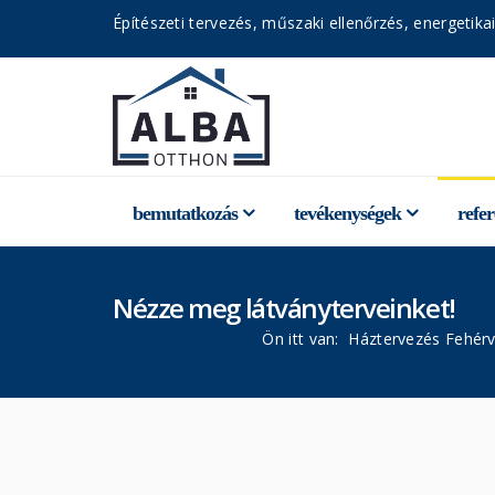
Építészeti tervezés, műszaki ellenőrzés, energetikai
bemutatkozás
tevékenységek
refe
Nézze meg látványterveinket!
Ön itt van:
Háztervezés Fehérv