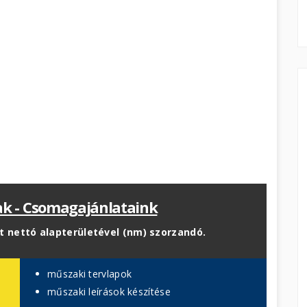
ak - Csomagajánlataink
et nettó alapterületével (nm) szorzandó.
műszaki tervlapok
műszaki leírások készítése