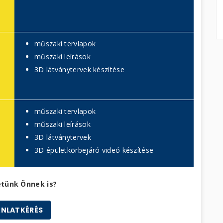
műszaki tervlapok
műszaki leírások
3D látványtervek készítése
műszaki tervlapok
műszaki leírások
3D látványtervek
3D épületkörbejáró videó készítése
etünk Önnek is?
ÁNLATKÉRÉS