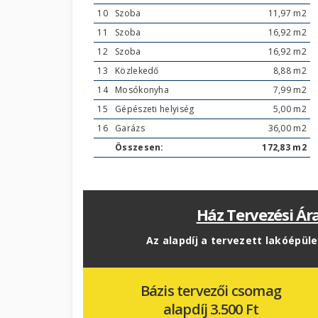
10
Szoba
11,97 m2
11
Szoba
16,92 m2
12
Szoba
16,92 m2
13
Közlekedő
8,88 m2
14
Mosókonyha
7,99 m2
15
Gépészeti helyiség
5,00 m2
16
Garázs
36,00 m2
Összesen:
172,83 m2
Ház Tervezési Ár
Az alapdíj a tervezett lakóépül
Bázis tervezői csomag
alapdíj 3.500 Ft