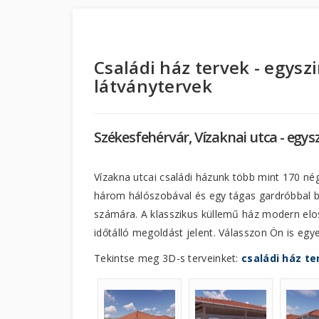
Családi ház tervek - egysz
látványtervek
Székesfehérvár, Vízaknai utca - egysz
Vízakna utcai családi házunk több mint 170 né
három hálószobával és egy tágas gardróbbal bi
számára. A klasszikus küllemű ház modern elos
időtálló megoldást jelent. Válasszon Ön is egy
Tekintse meg 3D-s terveinket:
családi ház te