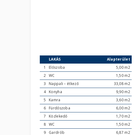
LAKÁS
Alapterület
1
Előszoba
5,00 m2
2
WC
1,50 m2
3
Nappali – étkező
33,08 m2
4
Konyha
9,90 m2
5
Kamra
3,60 m2
6
Fürdőszoba
6,00 m2
7
Közlekedő
1,70 m2
8
WC
1,50 m2
9
Gardrób
6,87 m2