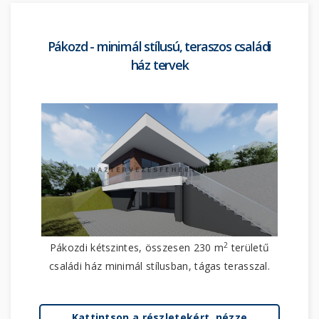
Pákozd - minimál stílusú, teraszos családi
ház tervek
2
Pákozdi kétszintes, összesen 230 m
területű
családi ház minimál stílusban, tágas terasszal.
Kattintson a részletekért, nézze