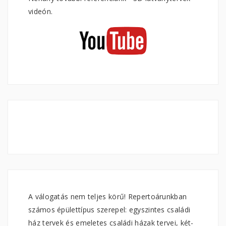
videón.
A válogatás nem teljes körű! Repertoárunkban
számos épülettípus szerepel: egyszintes családi
ház tervek és emeletes családi házak tervei, két-