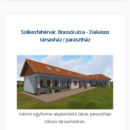
Székesfehérvár, Brassói utca - 3 lakásos
társasház / parasztház
Három egyforma alapterületű lakás parasztház
stílusú társasházban.