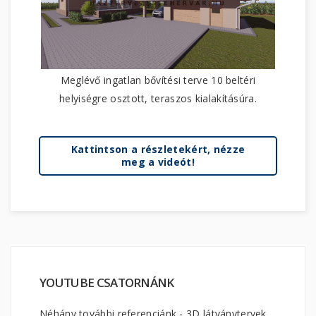
Meglévő ingatlan bővítési terve 10 beltéri
helyiségre osztott, teraszos kialakításúra.
Kattintson a részletekért, nézze
meg a videót!
YOUTUBE CSATORNÁNK
Néhány további referenciánk - 3D látványtervek