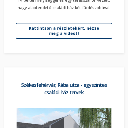
14 beltéri helyiséggel és egy terasszal tervezett,
nagy alapterületű családi ház két fürdőszobával.
Kattintson a részletekért, nézze
meg a videót!
Székesfehérvár, Rába utca - egyszintes
családi ház tervek