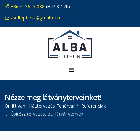
+3670 3655 038
(H-P 8-17h)
zsoltepitesz@gmail.com
Nézze meg látványterveinket!
Ön itt van:
Háztervezés Fehérvár
Referenciák
Építész tervezés, 3D látványtervek